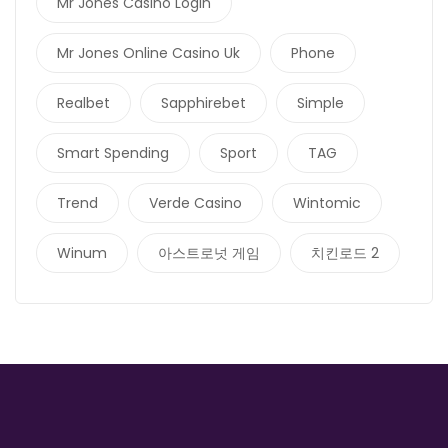
Mr Jones Casino Login
Mr Jones Online Casino Uk
Phone
Realbet
Sapphirebet
Simple
Smart Spending
Sport
TAG
Trend
Verde Casino
Wintomic
Winum
아스트로넛 게임
치킨로드 2