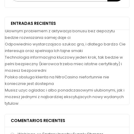
ENTRADAS RECIENTES
Glownym problemem z aktywacja bonusu bez depozytu
bedzie rozwiazania samej daje ci
Odpowiednio wystarczajaco szukac gra, i dlatego bardzo Cie
interesuja oraz spelniaja Ich tajne smaki
Technologia informacyjna kluczowy jeden krok, tak bedzie w
pelni bezpieczny (kierowca trzeba miec istotne certyfikaty) i
mozesz bezposredni
Polska obsluga klienta na NitroCasino niefortunnie nie
koniecznie jest dostepna
Musisz uzyc ogladac i albo ponadczasowymi ulubionymi, jak i
mozesz jednymi z najbardziej ekscytujacych nowy wydanych
tytulow
COMENTARIOS RECIENTES