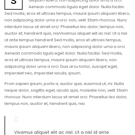
aliquam libero, non adipiscing dolor urna a orci.
Aenean commodo ligula eget dolor. Nulla facilisi.
Sed mollis, eros et ultrices tempus, mauris ipsum aliquam libero,
non adipiscing dolor urna a orci. non, velit. Etiam rhoncus. Nunc
interdum lacus sit amet orci. Phasellus leo dolor, tempus non,
auctor et, hendrerit quis, nisiVivamus aliquet elit ac nisl. Ut a nisl
id ante tempus hendrerit.Sed mollis, eros et ultrices tempus,
mauris ipsum aliquam libero, non adipiscing dolor urna a orci.
Aenean commodo ligula eget dolor. Nulla facilisi. Sed mollis,
eros et ultrices tempus, mauris ipsum aliquam libero, non
adipiscing dolor urna a orci. Duis arcu tortor, suscipit eget,
imperdiet nec, imperdiet iaculis, ipsum.
Proin sapien ipsum, porta a, auctor quis, euismod ut, mi. Nulla
neque dolor, sagittis eget, iaculis quis, molestie non, velit. Etiam
rhoncus. Nunc interdum lacus sit amet orci. Phasellus leo dolor,
tempus non, auctor et, hendrerit quis, nisi.
Vivamus aliquet elit ac nisl. Ut a nisl id ante