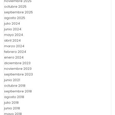
noviembre 2025
octubre 2025
septiembre 2025
agosto 2025
julio 2024
junio 2024
mayo 2024
abril 2024
marzo 2024
febrero 2024
enero 2024
diciembre 2023
noviembre 2023
septiembre 2023
junio 2021
octubre 2018
septiembre 2018
agosto 2018
julio 2018
junio 2018
mayo 2018