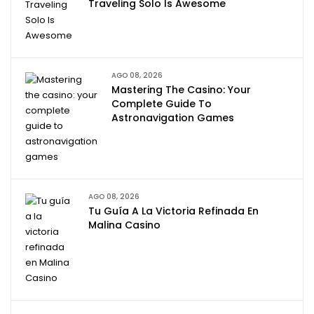
Traveling Solo Is Awesome
AGO 08, 2026
Mastering The Casino: Your
Complete Guide To
Astronavigation Games
AGO 08, 2026
Tu Guía A La Victoria Refinada En
Malina Casino