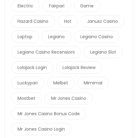
Electric
Fairpari
Game
Hazard Casino
Hot
Janusz Casino
Laptop
Legiano
Legiano Casino
Legiano Casino Recensioni
Legiano Slot
Lolajack Login
Lolajack Review
Luckypari
Melbet
Mimimal
Mostbet
Mr Jones Casino
Mr Jones Casino Bonus Code
Mr Jones Casino Login