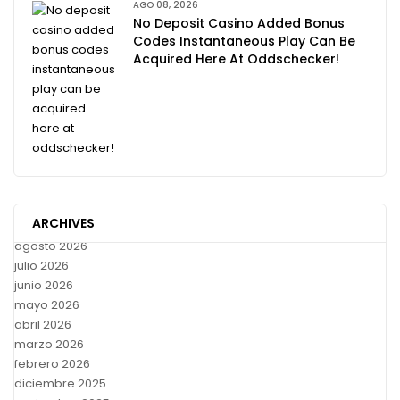
AGO 08, 2026
No Deposit Casino Added Bonus
Codes Instantaneous Play Can Be
Acquired Here At Oddschecker!
ARCHIVES
agosto 2026
julio 2026
junio 2026
mayo 2026
abril 2026
marzo 2026
febrero 2026
diciembre 2025