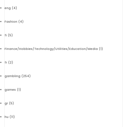
eng
(4)
Fashion
(4)
fi
(5)
Finance/Hobbies/Technology/Utilities/Education/Media
(1)
fr
(2)
gambling
(254)
games
(1)
gr
(5)
hu
(11)