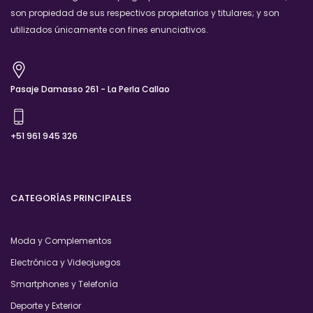
son propiedad de sus respectivos propietarios y titulares; y son
utilizados únicamente con fines enunciativos.
Pasaje Damasso 261 - La Perla Callao
+51 961 945 326
CATEGORÍAS PRINCIPALES
Moda y Complementos
Electrónica y Videojuegos
Smartphones y Telefonía
Deporte y Exterior