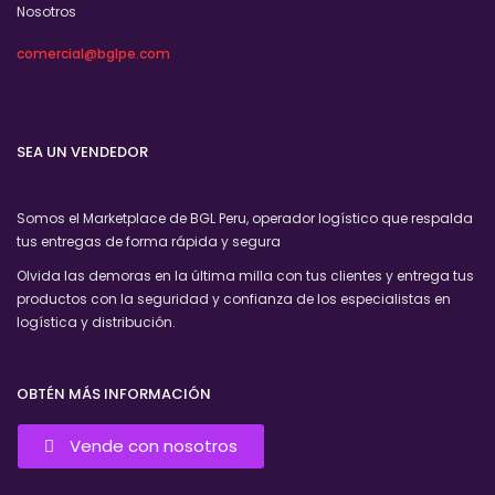
Nosotros
comercial@bglpe.com
SEA UN VENDEDOR
Somos el Marketplace de BGL Peru, operador logístico que respalda
tus entregas de forma rápida y segura
Olvida las demoras en la última milla con tus clientes y entrega tus
productos con la seguridad y confianza de los especialistas en
logística y distribución.
OBTÉN MÁS INFORMACIÓN
Vende con nosotros