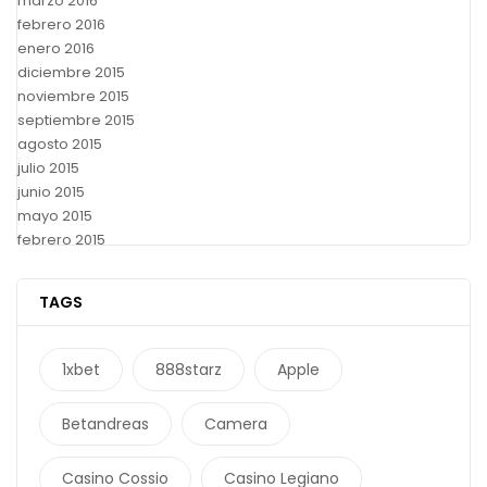
marzo 2016
febrero 2016
enero 2016
diciembre 2015
noviembre 2015
septiembre 2015
agosto 2015
julio 2015
junio 2015
mayo 2015
febrero 2015
TAGS
1xbet
888starz
Apple
Betandreas
Camera
Casino Cossio
Casino Legiano