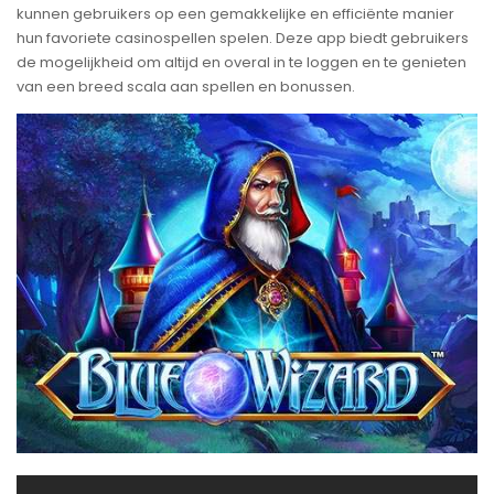
kunnen gebruikers op een gemakkelijke en efficiënte manier
hun favoriete casinospellen spelen. Deze app biedt gebruikers
de mogelijkheid om altijd en overal in te loggen en te genieten
van een breed scala aan spellen en bonussen.