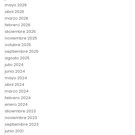
mayo 2026
abril 2026
marzo 2026
febrero 2026
diciembre 2025
noviembre 2025
octubre 2025
septiembre 2025
agosto 2025
julio 2024
junio 2024
mayo 2024
abril 2024
marzo 2024
febrero 2024
enero 2024
diciembre 2023
noviembre 2023
septiembre 2023
junio 2021