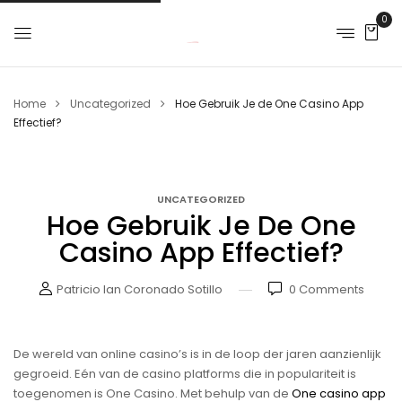
0
Home
Uncategorized
Hoe Gebruik Je de One Casino App
Effectief?
UNCATEGORIZED
Hoe Gebruik Je De One
Casino App Effectief?
Patricio Ian Coronado Sotillo
0
Comments
De wereld van online casino’s is in de loop der jaren aanzienlijk
gegroeid. Eén van de casino platforms die in populariteit is
toegenomen is One Casino. Met behulp van de
One casino app