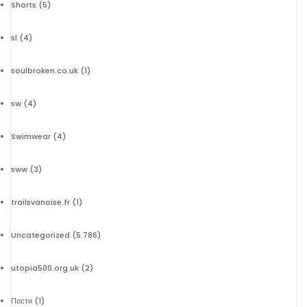
Shorts
(5)
sl
(4)
soulbroken.co.uk
(1)
sw
(4)
Swimwear
(4)
sww
(3)
trailsvanoise.fr
(1)
Uncategorized
(5.786)
utopia500.org.uk
(2)
Пости
(1)