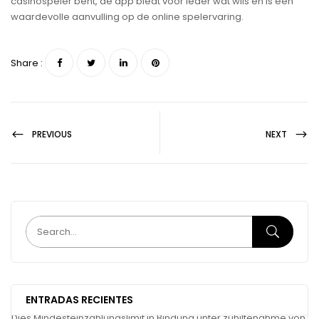
casinospeler bent, de app biedt voor ieder wat wils en is een
waardevolle aanvulling op de online spelervaring.
Share :
PREVIOUS
NEXT
ENTRADAS RECIENTES
Dies Mindesteinzahlungslimit in Bindung unter zuhilfenahme von