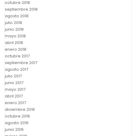
octubre 2018
septiembre 2018
agosto 2018
julio 2018
junio 2018
mayo 2018
abril 2018
enero 2018
octubre 2017
septiembre 2017
agosto 2017
julio 2017
junio 2017
mayo 2017
abril 2017
enero 2017
diciembre 2016
octubre 2016
agosto 2016
junio 2016