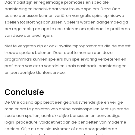
Daarnaast zijn er regelmatige promoties en speciale
aanbiedingen beschikbaar voor trouwe spelers. Deze One
casino bonussen kunnen variëren van gratis spins op nieuwe
spellen tot stortingsbonussen. Spelers worden aangemoedigd
om regelmatig de app te controleren om optimaal te profiteren
van deze aanbiedingen.
Niet te vergeten zijn er ook loyaliteitsprogramma’s die de meest
trouwe spelers belonen. Door deel te nemen aan deze
programma’s kunnen spelers hun spelervaring verbeteren en
profiteren van extra voordelen zoals cashback-aanbiedingen
en persoonlijke klantenservice.
Conclusie
De One casino app biedt een gebruiksvriendelijke en veilige
manier om te genieten van online casinospellen. Met zijn brede
scala aan spellen, aantrekkelijke bonussen en eenvoudige
login-procedure, voldoet het aan de behoeften van moderne
spelers. Of je nu een nieuwkomer of een doorgewinterde