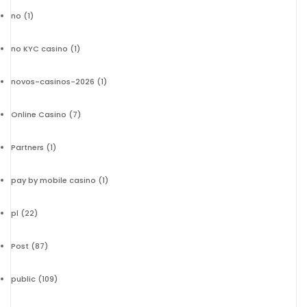
no
(1)
no KYC casino
(1)
novos-casinos-2026
(1)
Online Casino
(7)
Partners
(1)
pay by mobile casino
(1)
pl
(22)
Post
(87)
public
(109)