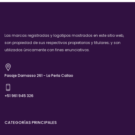
Las marcas registradas y logotipos mostrados en este sitio web,
son propiedad de sus respectivos propietarios y titulares; y son
utilizados únicamente con fines enunciativos.
Pasaje Damasso 261 - La Perla Callao
+51 961 945 326
CATEGORÍAS PRINCIPALES