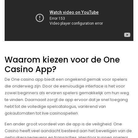
Waarom kiezen voor de One
Casino App?
De One casino app biedt een ongekend gemak voor spelers
die onderweg zijn. Door de eenvoudige interface is het voor
zowel beginners als ervaren spelers gemakkelijk om hun weg
te vinden. Daarnaast zorgt de app ervoor dat je snel toegang
hebt tot de volledige spelcatalogus, variërend van
gokautomaten tot live casinospellen.
Een ander groot voordeel van de app is de veiligheid. One
Casino heeft veel aandacht besteed aan het beveiligen van de
gebruikersgegevens en transacties. Hierdoor kunnen spelers