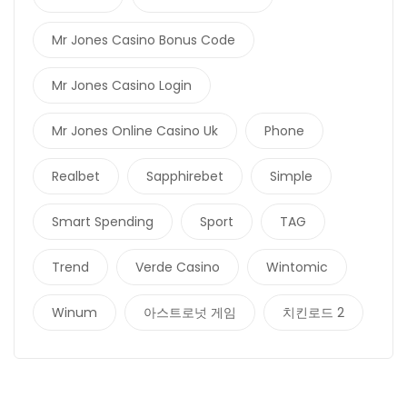
Mr Jones Casino Bonus Code
Mr Jones Casino Login
Mr Jones Online Casino Uk
Phone
Realbet
Sapphirebet
Simple
Smart Spending
Sport
TAG
Trend
Verde Casino
Wintomic
Winum
아스트로넛 게임
치킨로드 2