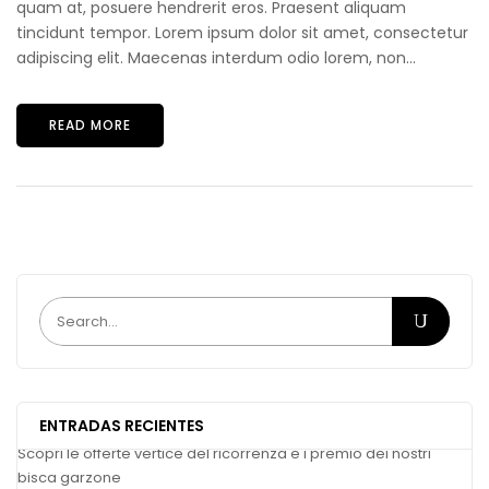
quam at, posuere hendrerit eros. Praesent aliquam
tincidunt tempor. Lorem ipsum dolor sit amet, consectetur
adipiscing elit. Maecenas interdum odio lorem, non...
READ MORE
ENTRADAS RECIENTES
Scopri le offerte vertice del ricorrenza e i premio dei nostri
bisca garzone