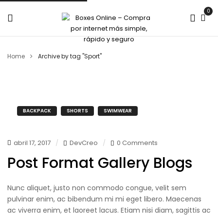
0
Home
Archive by tag "Sport"
BACKPACK
SHORTS
SWIMWEAR
abril 17, 2017
DevCreo
0 Comments
Post Format Gallery Blogs
Nunc aliquet, justo non commodo congue, velit sem
pulvinar enim, ac bibendum mi mi eget libero. Maecenas
ac viverra enim, et laoreet lacus. Etiam nisi diam, sagittis ac