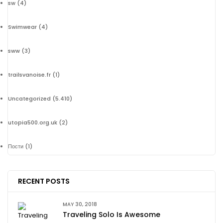
sw
(4)
Swimwear
(4)
sww
(3)
trailsvanoise.fr
(1)
Uncategorized
(5.410)
utopia500.org.uk
(2)
Пости
(1)
RECENT POSTS
MAY 30, 2018
Traveling Solo Is Awesome