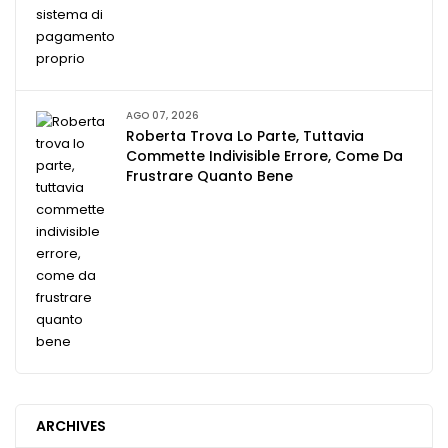
AGO 07, 2026
Roberta Trova Lo Parte, Tuttavia
Commette Indivisible Errore, Come Da
Frustrare Quanto Bene
ARCHIVES