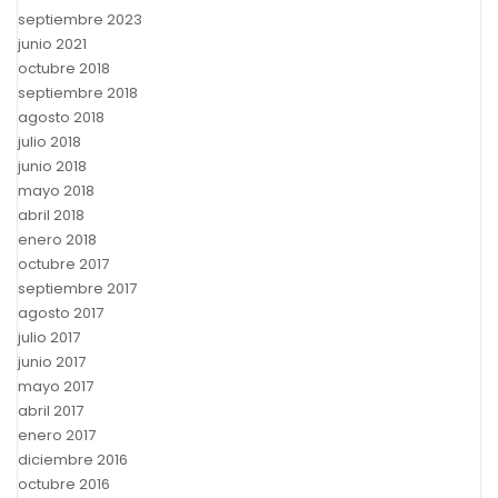
septiembre 2023
junio 2021
octubre 2018
septiembre 2018
agosto 2018
julio 2018
junio 2018
mayo 2018
abril 2018
enero 2018
octubre 2017
septiembre 2017
agosto 2017
julio 2017
junio 2017
mayo 2017
abril 2017
enero 2017
diciembre 2016
octubre 2016