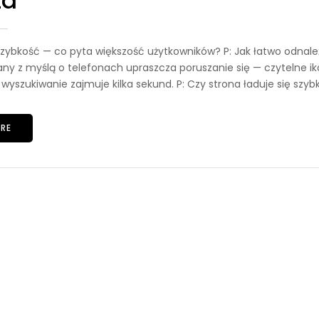
za
szybkość — co pyta większość użytkowników? P: Jak łatwo odnaleź
ny z myślą o telefonach upraszcza poruszanie się — czytelne ikon
 wyszukiwanie zajmuje kilka sekund. P: Czy strona ładuje się szyb
RE