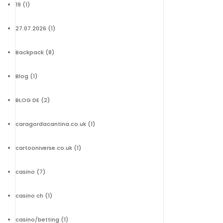
19
(1)
27.07.2026
(1)
Backpack
(8)
Blog
(1)
BLOG DE
(2)
caragordacantina.co.uk
(1)
cartooniverse.co.uk
(1)
casino
(7)
casino ch
(1)
casino/betting
(1)