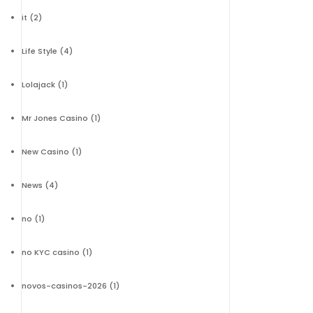
it
(2)
Life Style
(4)
Lolajack
(1)
Mr Jones Casino
(1)
New Casino
(1)
News
(4)
no
(1)
no KYC casino
(1)
novos-casinos-2026
(1)