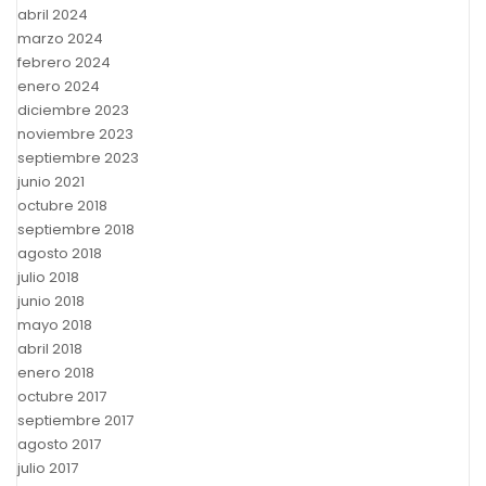
abril 2024
marzo 2024
febrero 2024
enero 2024
diciembre 2023
noviembre 2023
septiembre 2023
junio 2021
octubre 2018
septiembre 2018
agosto 2018
julio 2018
junio 2018
mayo 2018
abril 2018
enero 2018
octubre 2017
septiembre 2017
agosto 2017
julio 2017