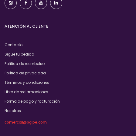
ATENCIÓN AL CLIENTE
Contacto
Sigue tu pedido
Política de reembolso
Política de privacidad
Términos y condiciones
Libro de reclamaciones
Forma de pago y facturación
Nosotros
comercial@bglpe.com