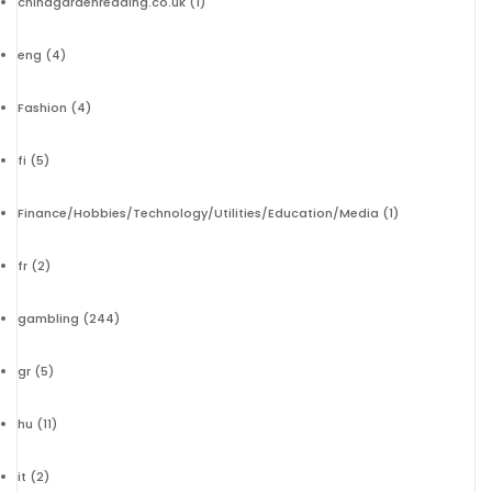
chinagardenreading.co.uk
(1)
eng
(4)
Fashion
(4)
fi
(5)
Finance/Hobbies/Technology/Utilities/Education/Media
(1)
fr
(2)
gambling
(244)
gr
(5)
hu
(11)
it
(2)