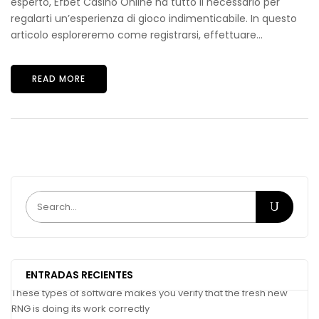
esperto, Efbet Casino Online ha tutto il necessario per
regalarti un’esperienza di gioco indimenticabile. In questo
articolo esploreremo come registrarsi, effettuare...
READ MORE
ENTRADAS RECIENTES
These types of software makes you verify that the fresh new
RNG is doing its work correctly