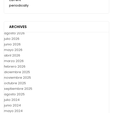
ARCHIVES
agosto 2026
julio 2026
junio 2026
mayo 2026
abril 2026
marzo 2026
febrero 2026
diciembre 2025
noviembre 2025
octubre 2025
septiembre 2025
agosto 2025
julio 2024
junio 2024
mayo 2024