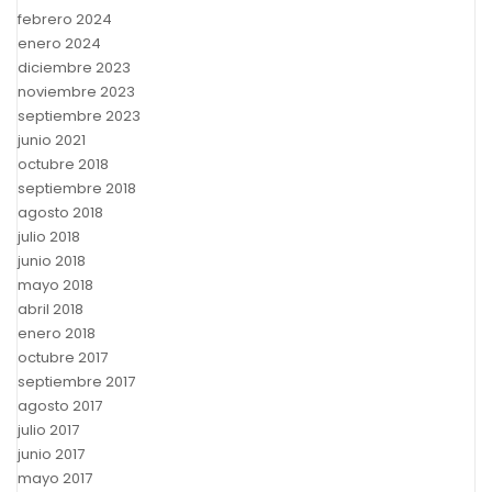
febrero 2024
enero 2024
diciembre 2023
noviembre 2023
septiembre 2023
junio 2021
octubre 2018
septiembre 2018
agosto 2018
julio 2018
junio 2018
mayo 2018
abril 2018
enero 2018
octubre 2017
septiembre 2017
agosto 2017
julio 2017
junio 2017
mayo 2017