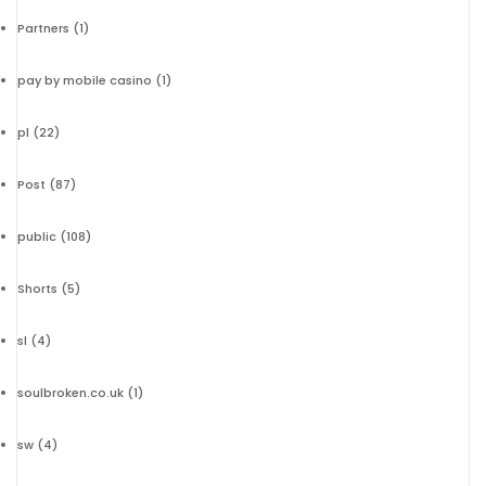
Partners
(1)
pay by mobile casino
(1)
pl
(22)
Post
(87)
public
(108)
Shorts
(5)
sl
(4)
soulbroken.co.uk
(1)
sw
(4)