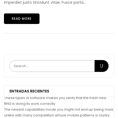
imperdiet justo tincidunt vitae. Fusce porta...
READ MORE
ENTRADAS RECIENTES
These types of software makes you verify that the fresh new
RNG is doing its work correctly
The newest capabilities mode you might not end up being mad,
unlike with many competition whose mobile patterns is clunky