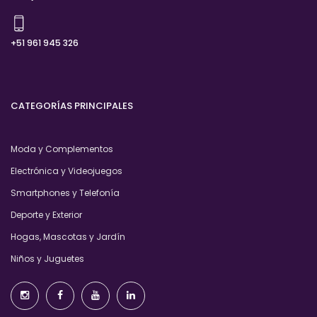
+51 961 945 326
CATEGORÍAS PRINCIPALES
Moda y Complementos
Electrónica y Videojuegos
Smartphones y Telefonía
Deporte y Exterior
Hogas, Mascotas y Jardín
Niños y Juguetes