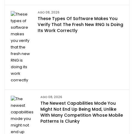
AGO 08, 2026
These Types Of Software Makes You
Verify That The Fresh New RNG Is Doing
Its Work Correctly
AGO 08, 2026
The Newest Capabilities Mode You
Might Not End Up Being Mad, Unlike
With Many Competition Whose Mobile
Patterns Is Clunky