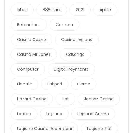
1xbet
888starz
2021
Apple
Betandreas
Camera
Casino Cossio
Casino Legiano
Casino Mr Jones
Casongo
Computer
Digital Payments
Electric
Fairpari
Game
Hazard Casino
Hot
Janusz Casino
Laptop
Legiano
Legiano Casino
Legiano Casino Recensioni
Legiano Slot