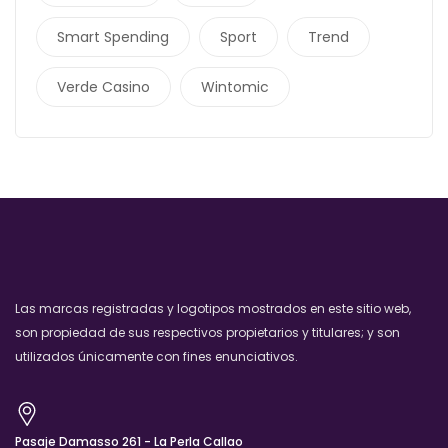
Smart Spending
Sport
Trend
Verde Casino
Wintomic
Las marcas registradas y logotipos mostrados en este sitio web,
son propiedad de sus respectivos propietarios y titulares; y son
utilizados únicamente con fines enunciativos.
Pasaje Damasso 261 - La Perla Callao