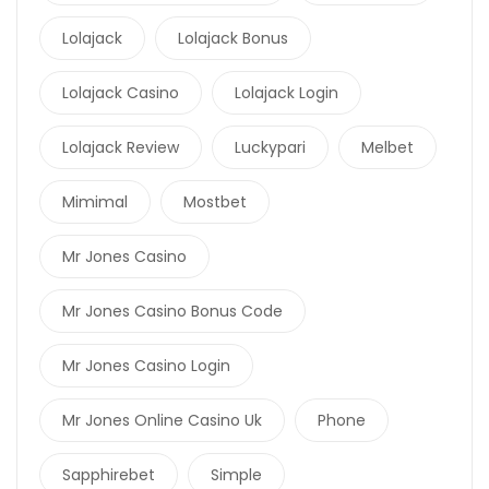
Lolajack
Lolajack Bonus
Lolajack Casino
Lolajack Login
Lolajack Review
Luckypari
Melbet
Mimimal
Mostbet
Mr Jones Casino
Mr Jones Casino Bonus Code
Mr Jones Casino Login
Mr Jones Online Casino Uk
Phone
Sapphirebet
Simple