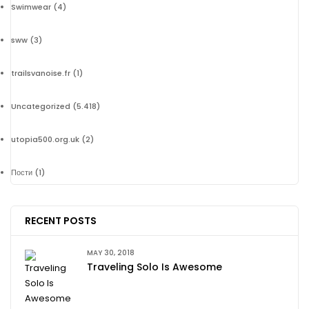
Swimwear
(4)
sww
(3)
trailsvanoise.fr
(1)
Uncategorized
(5.418)
utopia500.org.uk
(2)
Пости
(1)
RECENT POSTS
MAY 30, 2018
Traveling Solo Is Awesome