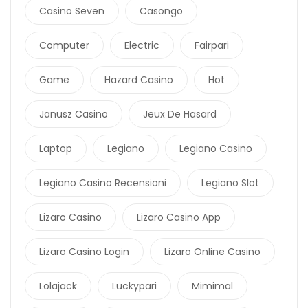
Casino Seven
Casongo
Computer
Electric
Fairpari
Game
Hazard Casino
Hot
Janusz Casino
Jeux De Hasard
Laptop
Legiano
Legiano Casino
Legiano Casino Recensioni
Legiano Slot
Lizaro Casino
Lizaro Casino App
Lizaro Casino Login
Lizaro Online Casino
Lolajack
Luckypari
Mimimal