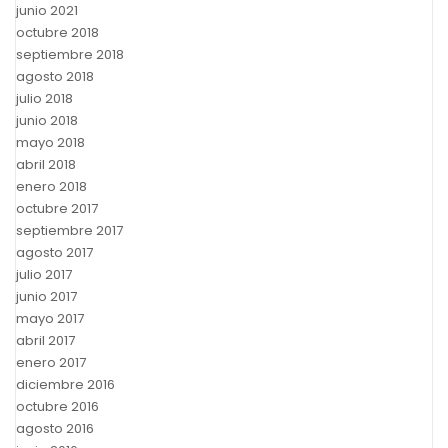
junio 2021
octubre 2018
septiembre 2018
agosto 2018
julio 2018
junio 2018
mayo 2018
abril 2018
enero 2018
octubre 2017
septiembre 2017
agosto 2017
julio 2017
junio 2017
mayo 2017
abril 2017
enero 2017
diciembre 2016
octubre 2016
agosto 2016