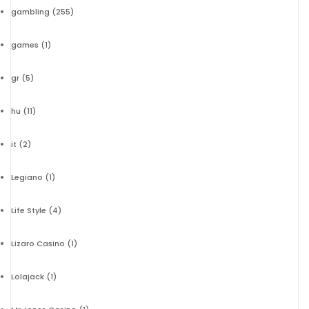
gambling
(255)
games
(1)
gr
(5)
hu
(11)
it
(2)
Legiano
(1)
Life Style
(4)
Lizaro Casino
(1)
Lolajack
(1)