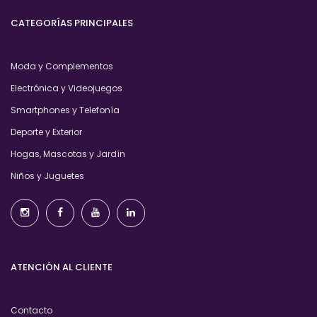
CATEGORÍAS PRINCIPALES
Moda y Complementos
Electrónica y Videojuegos
Smartphones y Telefonía
Deporte y Exterior
Hogas, Mascotas y Jardín
Niños y Juguetes
ATENCIÓN AL CLIENTE
Contacto