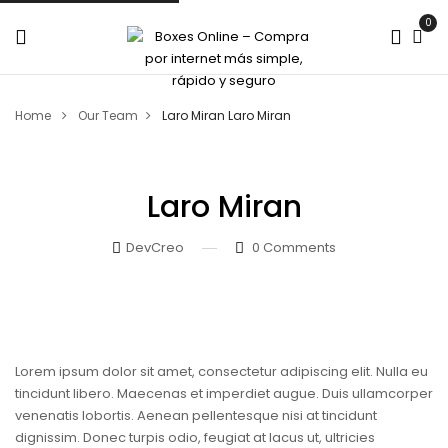
0
Home
Our Team
Laro Miran
Laro Miran
Laro Miran
DevCreo
0
Comments
Lorem ipsum dolor sit amet, consectetur adipiscing elit. Nulla eu
tincidunt libero. Maecenas et imperdiet augue. Duis ullamcorper
venenatis lobortis. Aenean pellentesque nisi at tincidunt
dignissim. Donec turpis odio, feugiat at lacus ut, ultricies