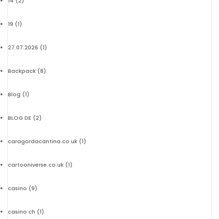
14
(2)
19
(1)
27.07.2026
(1)
Backpack
(8)
Blog
(1)
BLOG DE
(2)
caragordacantina.co.uk
(1)
cartooniverse.co.uk
(1)
casino
(9)
casino ch
(1)