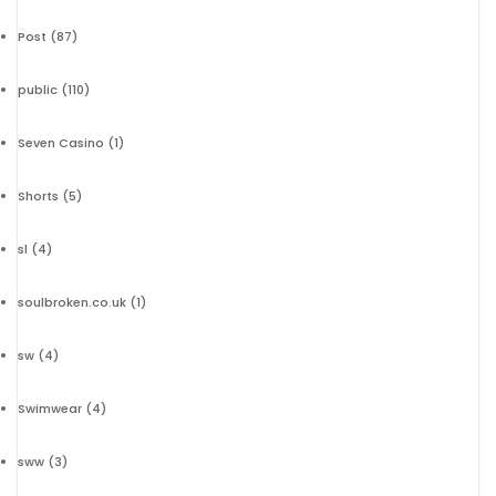
Post
(87)
public
(110)
Seven Casino
(1)
Shorts
(5)
sl
(4)
soulbroken.co.uk
(1)
sw
(4)
Swimwear
(4)
sww
(3)