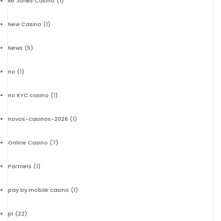
Mr Jones Casino
(1)
New Casino
(1)
News
(5)
no
(1)
no KYC casino
(1)
novos-casinos-2026
(1)
Online Casino
(7)
Partners
(1)
pay by mobile casino
(1)
pl
(22)