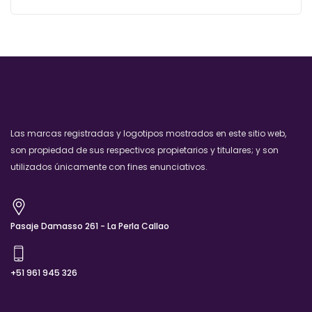
Las marcas registradas y logotipos mostrados en este sitio web,
son propiedad de sus respectivos propietarios y titulares; y son
utilizados únicamente con fines enunciativos.
Pasaje Damasso 261 - La Perla Callao
+51 961 945 326