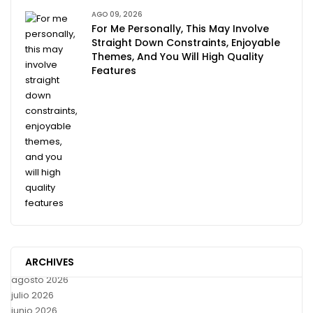
AGO 09, 2026
For Me Personally, This May Involve
Straight Down Constraints, Enjoyable
Themes, And You Will High Quality
Features
ARCHIVES
agosto 2026
julio 2026
junio 2026