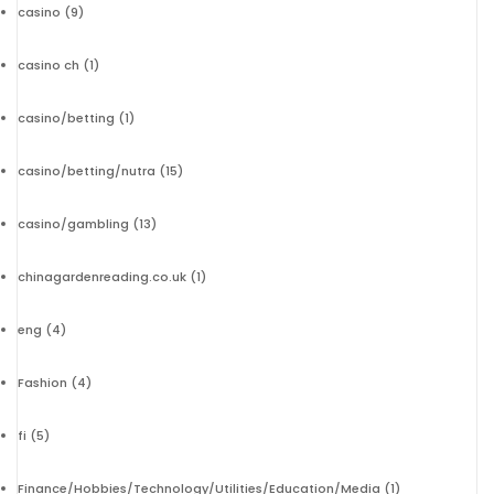
casino
(9)
casino ch
(1)
casino/betting
(1)
casino/betting/nutra
(15)
casino/gambling
(13)
chinagardenreading.co.uk
(1)
eng
(4)
Fashion
(4)
fi
(5)
Finance/Hobbies/Technology/Utilities/Education/Media
(1)