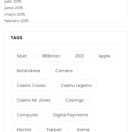
julio 2015
junio 2015
mayo 2015
febrero 2015
TAGS
1xbet
888starz
2021
Apple
Betandreas
Camera
Casino Cossio
Casino Legiano
Casino Mr Jones
Casongo
Computer
Digital Payments
Electric
Fairpari
Game