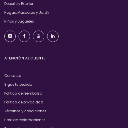
Deporte y Exterior
Hogas, Mascotas y Jardín
Niños y Juguetes
ATENCIÓN AL CLIENTE
Contacto
Sigue tu pedido
Política de reembolso
Política de privacidad
Términos y condiciones
Libro de reclamaciones