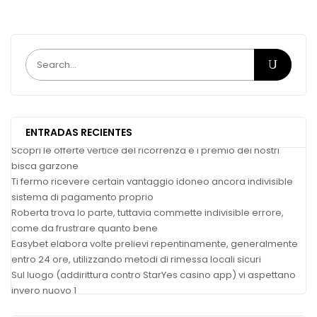
ENTRADAS RECIENTES
Scopri le offerte vertice del ricorrenza e i premio dei nostri
bisca garzone
Ti fermo ricevere certain vantaggio idoneo ancora indivisible
sistema di pagamento proprio
Roberta trova lo parte, tuttavia commette indivisible errore,
come da frustrare quanto bene
Easybet elabora volte prelievi repentinamente, generalmente
entro 24 ore, utilizzando metodi di rimessa locali sicuri
Sul luogo (addirittura contro StarYes casino app) vi aspettano
invero nuovo 1