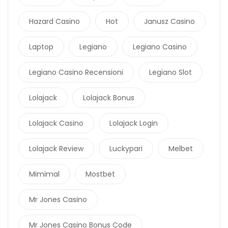
Hazard Casino
Hot
Janusz Casino
Laptop
Legiano
Legiano Casino
Legiano Casino Recensioni
Legiano Slot
Lolajack
Lolajack Bonus
Lolajack Casino
Lolajack Login
Lolajack Review
Luckypari
Melbet
Mimimal
Mostbet
Mr Jones Casino
Mr Jones Casino Bonus Code