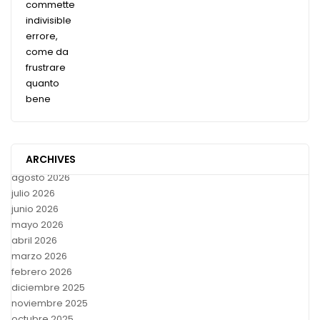
ARCHIVES
agosto 2026
julio 2026
junio 2026
mayo 2026
abril 2026
marzo 2026
febrero 2026
diciembre 2025
noviembre 2025
octubre 2025