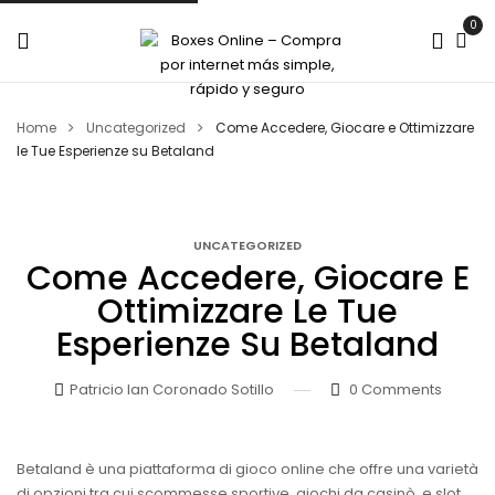
0
Home
Uncategorized
Come Accedere, Giocare e Ottimizzare
le Tue Esperienze su Betaland
UNCATEGORIZED
Come Accedere, Giocare E
Ottimizzare Le Tue
Esperienze Su Betaland
Patricio Ian Coronado Sotillo
0
Comments
Betaland è una piattaforma di gioco online che offre una varietà
di opzioni tra cui scommesse sportive, giochi da casinò, e slot