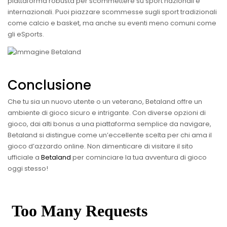
piattaforma robusta per scommettere su sport nazionali e
internazionali. Puoi piazzare scommesse sugli sport tradizionali
come calcio e basket, ma anche su eventi meno comuni come
gli eSports.
Conclusione
Che tu sia un nuovo utente o un veterano, Betaland offre un
ambiente di gioco sicuro e intrigante. Con diverse opzioni di
gioco, dai alti bonus a una piattaforma semplice da navigare,
Betaland si distingue come un’eccellente scelta per chi ama il
gioco d’azzardo online. Non dimenticare di visitare il sito
ufficiale a
Betaland
per cominciare la tua avventura di gioco
oggi stesso!