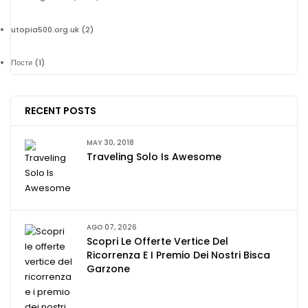
utopia500.org.uk
(2)
Пости
(1)
RECENT POSTS
MAY 30, 2018
Traveling Solo Is Awesome
AGO 07, 2026
Scopri Le Offerte Vertice Del
Ricorrenza E I Premio Dei Nostri Bisca
Garzone