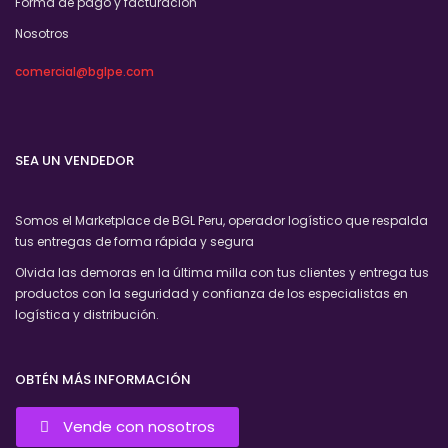
Forma de pago y facturación
Nosotros
comercial@bglpe.com
SEA UN VENDEDOR
Somos el Marketplace de BGL Peru, operador logístico que respalda
tus entregas de forma rápida y segura
Olvida las demoras en la última milla con tus clientes y entrega tus
productos con la seguridad y confianza de los especialistas en
logística y distribución.
OBTÉN MÁS INFORMACIÓN
Vende con nosotros