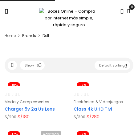
0
Home
Brands
Dell
Show
16
Default sorting
-10%
-7%
Moda y Complementos
Electrónica & Videojuegos
Charger 5v 2a Us Lens
Class 4k UHD Tivi
S/
180
S/
280
S/
200
S/
300
-17%
Agotado
Solo Hoy
-7%