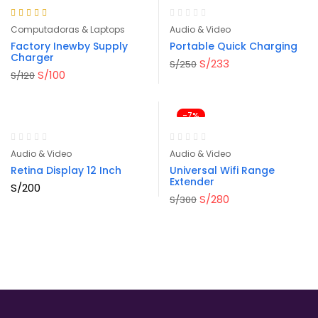
Rated
4.50
out
Computadoras & Laptops
Audio & Video
of 5
Factory Inewby Supply
Portable Quick Charging
Charger
S/
233
S/
250
S/
100
S/
120
-7%
Audio & Video
Audio & Video
Retina Display 12 Inch
Universal Wifi Range
Extender
S/
200
S/
280
S/
300