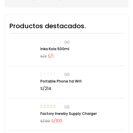
Productos destacados
(0)
Inka Kola 500ml
S/
1
S/
2
(0)
Portable Phone hd Wifi
S/
214
(2)
4.50
Rated
Factory Inewby Supply Charger
out of 5
S/
100
S/
120