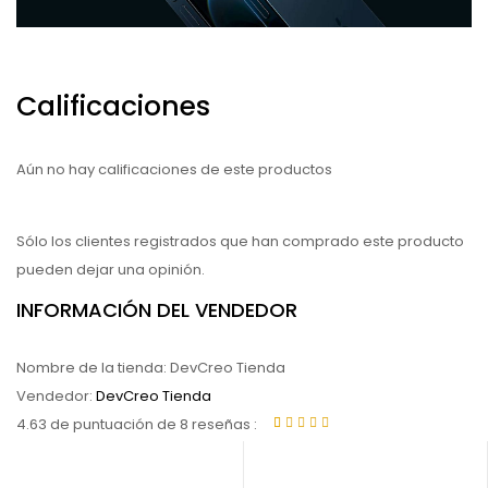
Calificaciones
Aún no hay calificaciones de este productos
Sólo los clientes registrados que han comprado este producto
pueden dejar una opinión.
INFORMACIÓN DEL VENDEDOR
Nombre de la tienda:
DevCreo Tienda
Vendedor:
DevCreo Tienda
4.63 de puntuación de 8 reseñas
Rated
8
out
of 5 based on
-7%
customer