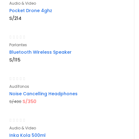
Audio & Video
Pocket Drone 4ghz
S/
214
Parlantes
Bluetooth Wireless Speaker
S/
115
-13%
Audífonos
Noise Cancelling Headphones
S/
350
S/
400
lo
-50%
oy
Audio & Video
Inka Kola 500ml