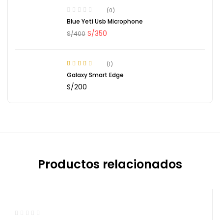
(0)
Blue Yeti Usb Microphone
S/
350
S/
400
(1)
5.00
Rated
out
Galaxy Smart Edge
of 5
S/
200
Productos relacionados