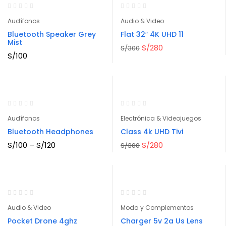
ratings
Audífonos
Audio & Video
Bluetooth Speaker Grey
Flat 32″ 4K UHD 11
Mist
S/
280
S/
300
S/
100
-7%
Audífonos
Electrónica & Videojuegos
Bluetooth Headphones
Class 4k UHD Tivi
S/
100
–
S/
120
S/
280
S/
300
-10%
Audio & Video
Moda y Complementos
Pocket Drone 4ghz
Charger 5v 2a Us Lens